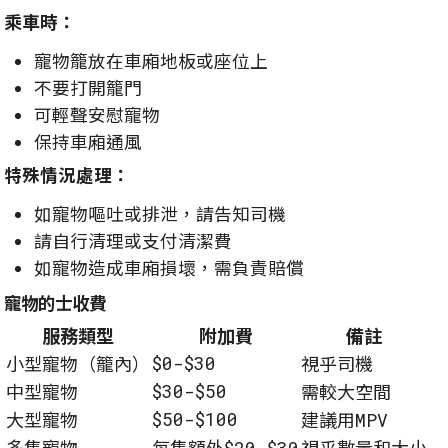
乘車時：
寵物籠放在車廂地板或座位上
不要打開籠門
可輕聲安慰寵物
保持車廂通風
特殊情況處理：
如寵物嘔吐或排泄，請告知司機
請自行清理或支付清潔費
如寵物造成車廂損壞，需負責賠償
寵物的士收費
服務類型
附加費
備註
$0-$30
小型寵物（籠內）
視乎司機
$30-$50
中型寵物
需較大空間
$50-$100
大型寵物
建議用MPV