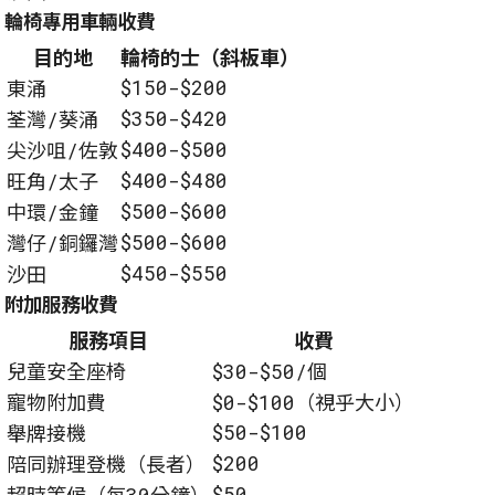
輪椅專用車輛收費
目的地
輪椅的士（斜板車）
$150-$200
東涌
$350-$420
荃灣/葵涌
$400-$500
尖沙咀/佐敦
$400-$480
旺角/太子
$500-$600
中環/金鐘
$500-$600
灣仔/銅鑼灣
$450-$550
沙田
附加服務收費
服務項目
收費
兒童安全座椅
$30-$50/個
寵物附加費
$0-$100（視乎大小）
$50-$100
舉牌接機
$200
陪同辦理登機（長者）
$50