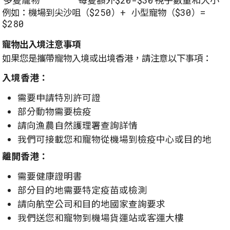
多隻寵物
每隻額外$20-$30
視乎數量和大小
例如：機場到尖沙咀（$250）+ 小型寵物（$30）=
$280
寵物出入境注意事項
如果您是攜帶寵物入境或出境香港，請注意以下事項：
入境香港：
需要申請特別許可證
部分動物需要檢疫
請向漁農自然護理署查詢詳情
我們可接載您和寵物從機場到檢疫中心或目的地
離開香港：
需要健康證明書
部分目的地需要特定疫苗或檢測
請向航空公司和目的地國家查詢要求
我們送您和寵物到機場貨運站或客運大樓