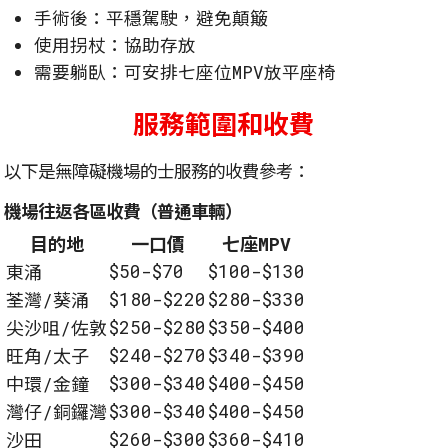
手術後：平穩駕駛，避免顛簸
使用拐杖：協助存放
需要躺臥：可安排七座位MPV放平座椅
服務範圍和收費
以下是無障礙機場的士服務的收費參考：
機場往返各區收費（普通車輛）
目的地
一口價
七座MPV
$50-$70
$100-$130
東涌
$180-$220
$280-$330
荃灣/葵涌
$250-$280
$350-$400
尖沙咀/佐敦
$240-$270
$340-$390
旺角/太子
$300-$340
$400-$450
中環/金鐘
$300-$340
$400-$450
灣仔/銅鑼灣
$260-$300
$360-$410
沙田