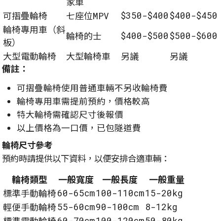
家車
$350-$400
$400-$450
可摺疊輪椅
七座位MPV
輪椅專用車（斜
$400-$500
$500-$600
輪椅的士
板）
大型電動輪椅
大型輪椅車
另議
另議
備註：
可摺疊輪椅使用普通車輛不另收輪椅費
輪椅專用車需提前預約，價格較高
特大輪椅需確認尺寸後報價
以上價格為一口價，已包隧道費
輪椅尺寸參考
預約時請提供以下資料，以便安排合適車輛：
輪椅類型
一般寬度
一般長度
一般重量
60-65cm
100-110cm
15-20kg
標準手動輪椅
55-60cm
90-100cm
8-12kg
輕便手動輪椅
60-70cm
100-120cm
50-80kg