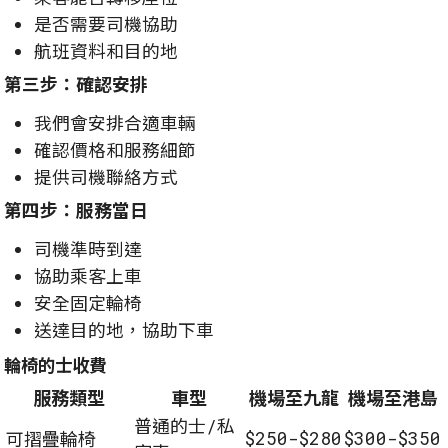
是否需要司機協助
航班資料和目的地
第三步：確認安排
我們會安排合適車輛
確認價格和服務細節
提供司機聯絡方式
第四步：服務當日
司機準時到達
協助乘客上車
安全固定輪椅
送達目的地，協助下車
輪椅的士收費
服務類型
車型
機場至九龍
機場至港島
普通的士/私
$250-$280
$300-$350
可摺疊輪椅