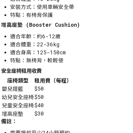
安裝方式：使用車輛安全帶
特點：有椅背保護
增高座墊 (Booster Cushion)
適合年齡：約6-12歲
適合體重：22-36kg
適合身高：125-150cm
特點：無椅背，較輕便
安全座椅租用收費
座椅類型
租用費（每程）
$50
嬰兒提籃
$50
幼兒安全座椅
$40
兒童安全座椅
$30
增高座墊
備註：
需要提前至少24小時預約