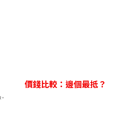
價錢比較：邊個最抵？
較。