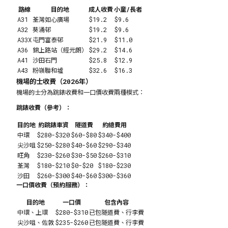
路線
目的地
成人收費
小童/長者
A31
荃灣如心廣場
$19.2
$9.6
A32
葵涌邨
$19.2
$9.6
A33X
屯門富泰邨
$21.9
$11.0
A36
錦上路站（經元朗）
$29.2
$14.6
A41
沙田石門
$25.8
$12.9
A43
粉嶺聯和墟
$32.6
$16.3
機場的士收費（2026年）
機場的士分為跳錶收費和一口價收費兩種模式：
跳錶收費（參考）：
目的地
約跳錶車資
隧道費
約總費用
中環
$280-$320
$60-$80
$340-$400
尖沙咀
$250-$280
$40-$60
$290-$340
旺角
$230-$260
$30-$50
$260-$310
荃灣
$180-$210
$0-$20
$180-$230
沙田
$260-$300
$40-$60
$300-$360
一口價收費（預約服務）：
目的地
一口價
包含內容
中環、上環
$280-$310
已包隧道費、行李費
尖沙咀、佐敦
$235-$260
已包隧道費、行李費