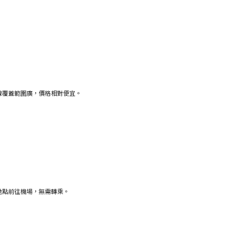
線覆蓋範圍廣，價格相對便宜。
地點前往機場，無需轉乘。