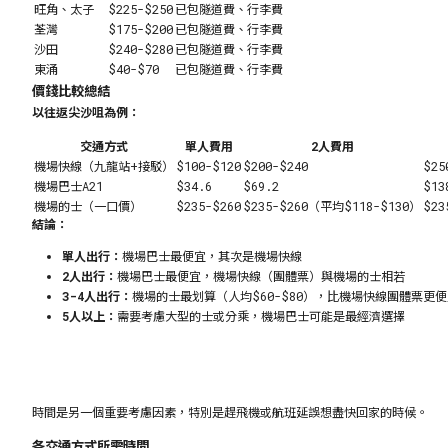
旺角、太子
$225-$250
已包隧道費、行李費
荃灣
$175-$200
已包隧道費、行李費
沙田
$240-$280
已包隧道費、行李費
東涌
$40-$70
已包隧道費、行李費
價錢比較總結
以往返尖沙咀為例：
交通方式
單人費用
2人費用
機場快線（九龍站+接駁）
$100-$120
$200-$240
$25
機場巴士A21
$34.6
$69.2
$13
機場的士（一口價）
$235-$260
$235-$260（平均$118-$130）
$23
結論：
單人出行：
機場巴士最便宜，其次是機場快線
2人出行：
機場巴士最便宜，機場快線（團體票）與機場的士相若
3-4人出行：
機場的士最划算（人均$60-$80），比機場快線團體票更
5人以上：
需要考慮大型的士或分乘，機場巴士可能是最經濟選擇
時間是另一個重要考慮因素，特別是趕飛機或航班延誤想盡快回家的時候。
各交通方式所需時間