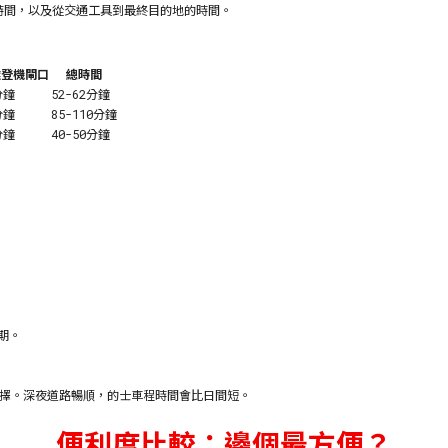
時間，以及從交通工具到最終目的地的時間。
達登機閘口
總時間
分鐘
52-62分鐘
分鐘
85-110分鐘
分鐘
40-50分鐘
峰期。
。
選擇。深夜道路暢順，的士車程時間會比日間短。
便利度比較：邊個最方便？