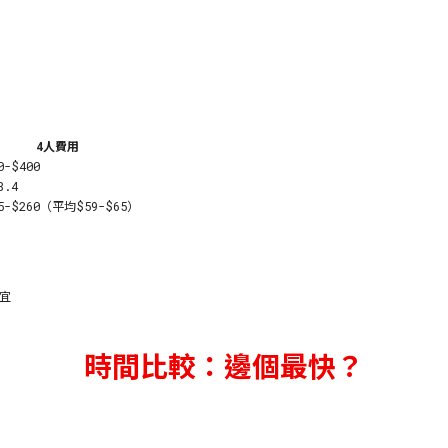
4人費用
0-$400
8.4
5-$260（平均$59-$65）
便宜
時間比較：邊個最快？