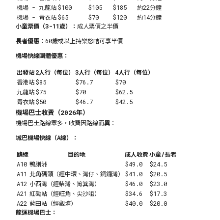
機場 - 九龍站
$100
$105
$185
約22分鐘
機場 - 青衣站
$65
$70
$120
約14分鐘
小童票價（3-11歲）：
成人票價之半價
長者優惠：
60歲或以上持樂悠咭可享半價
機場快線團體優惠：
出發站
2人行（每位）
3人行（每位）
4人行（每位）
香港站
$85
$76.7
$70
九龍站
$75
$70
$62.5
青衣站
$50
$46.7
$42.5
機場巴士收費（2026年）
機場巴士路線眾多，收費因路線而異：
城巴機場快線（A線）：
路線
目的地
成人收費
小童/長者
A10
鴨脷洲
$49.0
$24.5
A11
北角碼頭（經中環、灣仔、銅鑼灣）
$41.0
$20.5
A12
小西灣（經柴灣、筲箕灣）
$46.0
$23.0
A21
紅磡站（經旺角、尖沙咀）
$34.6
$17.3
A22
藍田站（經觀塘）
$40.0
$20.0
龍運機場巴士：