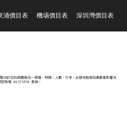
東涌價目表
機埸價目表
深圳灣價目表
取決於您的具體情況——預算、時間、人數、行李、出發地點等因素都會影響決
電 66121010 查詢。