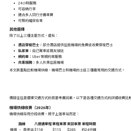
24小時服務
可容納行李
適合多人同行分攤車費
可預約確保有車
其他選擇
除了以上三種主要方式，還有：
酒店穿梭巴士：
部分酒店提供往返機場的免費或收費穿梭巴士
私家車：
自己駕車或親友接送
網約車：
Uber等網約車服務
共乘服務：
多人共乘往返機場
本文將重點比較機場快線、機場巴士和機場的士這三種最常用的交通方式。
價錢往往是選擇交通方式的首要考慮因素。以下是各種交通方式的詳細收費比
機場快線收費（2026年）
機場快線採用分段收費，視乎上落車站而定：
路線
八達通單程
單程車票
來回車票
車程時間
機場 - 香港站
$110
$115
$205
約24分鐘