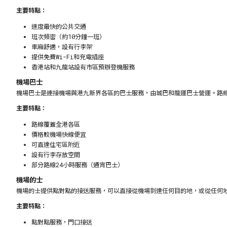
主要特點：
速度最快的公共交通
班次頻密（約10分鐘一班）
車廂舒適，設有行李架
提供免費Wi-Fi和充電插座
香港站和九龍站設有市區預辦登機服務
機場巴士
機場巴士是連接機場與港九新界各區的巴士服務，由城巴和龍運巴士營運。路
主要特點：
路線覆蓋全港各區
價格較機場快線便宜
可直達住宅區附近
設有行李存放空間
部分路線24小時服務（通宵巴士）
機場的士
機場的士提供點對點的接送服務，可以直接從機場到達任何目的地，或從任何
主要特點：
點對點服務，門口接送