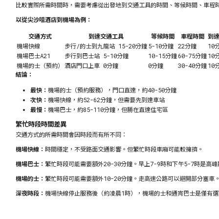
比較實際所需時間時，需要考慮從出發地到交通工具的時間、等候時間、車程
以從尖沙咀酒店到機場為例：
交通方式
到達交通工具
等候時間
車程時間
到
機場快線
步行/的士到九龍站 15-20分鐘
5-10分鐘
22分鐘
10
機場巴士A21
步行到巴士站 5-10分鐘
10-15分鐘
60-75分鐘
10
機場的士（預約）
酒店門口上車 0分鐘
0分鐘
30-40分鐘
10
結論：
最快：
機場的士（預約服務），門口直達，約40-50分鐘
次快：
機場快線，約52-62分鐘，但需要先到達車站
最慢：
機場巴士，約85-110分鐘，但勝在直達住宅區
繁忙時段時間差異
交通方式的所需時間會因時段而有所不同：
機場快線：
時間穩定，不受路面交通影響。但繁忙時段車廂可能較擁擠。
機場巴士：
繁忙時段可能需要額外20-30分鐘。早上7-9時和下午5-7時是高
機場的士：
繁忙時段可能需要額外10-20分鐘。走高速公路可以避開部分塞車
深夜時段：
機場快線停止服務後（約凌晨1時），機場的士和通宵巴士是僅有