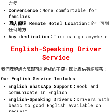
方便
Convenience：
More comfortable for
families
酒店偏遠 Remote Hotel Location：
的士可到
任何地方
Any destination：
Taxi can go anywhere
English-Speaking Driver
Service
我們理解語言障礙可能造成的不便，因此提供英語服務：
Our English Service Includes
English WhatsApp Support：
Book and
communicate in English
English-Speaking Drivers：
Drivers with
basic to good English available on
request