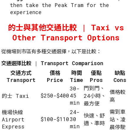
then take the Peak Tram for the
experience
的士與其他交通比較 | Taxi vs
Other Transport Options
從機場到市區有多種交通選擇，以下是比較：
交通選擇比較 | Transport Comparison
交通方式
價格
時間
優點
缺點
Transport
Price
Time
Pros
Cons
門到門、
30-
價格較
$250-$400
45
的士 Taxi
24小時、
高
min
最方便
需到車
24-
機場快線
快速、舒
$100-$110
30
Airport
站、凌
適、準時
min
Express
晨停駛