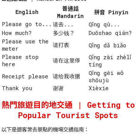
普通話
English
拼音 Pinyin
Mandarin
Please go to...
请去...
Qǐng qù...
How much?
Duōshao qián?
多少钱？
Please use the
请打表
Qǐng dǎ biǎo
meter
Please stop
Qǐng zài zhèlǐ
请在这里停
here
tíng
Qǐng gěi wǒ
Receipt please
请给我收据
shōujù
Thank you
谢谢
Xièxie
熱門旅遊目的地交通 | Getting to
Popular Tourist Spots
以下是遊客常去景點的機場交通指南：