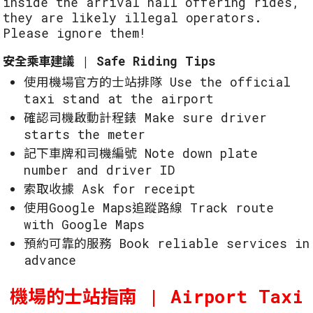
inside the arrival hall offering rides,
they are likely illegal operators.
Please ignore them!
安全乘車建議 | Safe Riding Tips
使用機場官方的士站排隊 Use the official
taxi stand at the airport
確認司機啟動計程錶 Make sure driver
starts the meter
記下車牌和司機編號 Note down plate
number and driver ID
索取收據 Ask for receipt
使用Google Maps追蹤路線 Track route
with Google Maps
預約可靠的服務 Book reliable services in
advance
機場的士站指南 | Airport Taxi