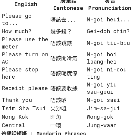
廣東話
發音
English
Cantonese
Pronunciation
Please go
M-goi heui...
唔該去...
to...
How much?
Gei-doh chin?
幾多錢？
Please use the
M-goi tiu-biu
唔該跳錶
meter
Please turn on
M-goi hoi
唔該開冷氣
AC
laang-hei
Please stop
M-goi ni-dou
唔該呢度停
here
ting
M-goi yiu
Receipt please
唔該要收據
sau-geui
Thank you
M-goi saai
唔該晒
Tsim Sha Tsui
Jim-sa-jui
尖沙咀
Mong Kok
Wong-gok
旺角
Central
Jung-waan
中環
普通話短語 | Mandarin Phrases