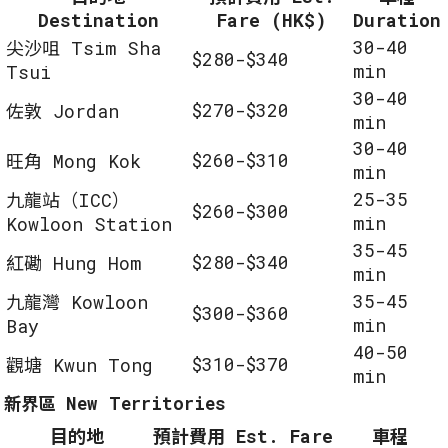
Destination
Fare (HK$)
Duration
30-40
尖沙咀 Tsim Sha
$280-$340
min
Tsui
30-40
$270-$320
佐敦 Jordan
min
30-40
$260-$310
旺角 Mong Kok
min
25-35
九龍站（ICC）
$260-$300
min
Kowloon Station
35-45
$280-$340
紅磡 Hung Hom
min
35-45
九龍灣 Kowloon
$300-$360
min
Bay
40-50
$310-$370
觀塘 Kwun Tong
min
新界區 New Territories
目的地
預計費用 Est. Fare
車程