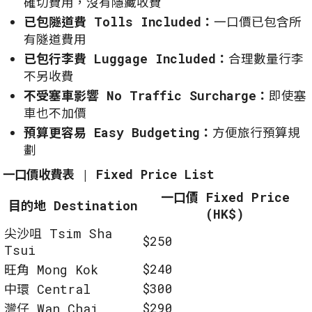
確切費用，沒有隱藏收費
已包隧道費 Tolls Included：
一口價已包含所
有隧道費用
已包行李費 Luggage Included：
合理數量行李
不另收費
不受塞車影響 No Traffic Surcharge：
即使塞
車也不加價
預算更容易 Easy Budgeting：
方便旅行預算規
劃
一口價收費表 | Fixed Price List
一口價 Fixed Price
目的地 Destination
(HK$)
尖沙咀 Tsim Sha
$250
Tsui
$240
旺角 Mong Kok
$300
中環 Central
$290
灣仔 Wan Chai