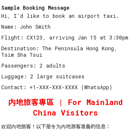
Sample Booking Message
Hi, I'd like to book an airport taxi.
Name: John Smith
Flight: CX123, arriving Jan 15 at 3:30pm
Destination: The Peninsula Hong Kong,
Tsim Sha Tsui
Passengers: 2 adults
Luggage: 2 large suitcases
Contact: +1-XXX-XXX-XXXX (WhatsApp)
内地旅客專區 | For Mainland
China Visitors
欢迎内地旅客！以下是专为内地游客准备的信息：